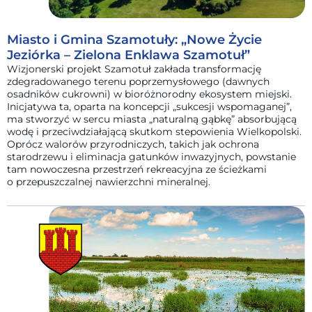
Miasto i Gmina Szamotuły: „Nowe Życie
Jeziórka – Zielona Enklawa Szamotuł”
Wizjonerski projekt Szamotuł zakłada transformację
zdegradowanego terenu poprzemysłowego (dawnych
osadników cukrowni) w bioróżnorodny ekosystem miejski.
Inicjatywa ta, oparta na koncepcji „sukcesji wspomaganej”,
ma stworzyć w sercu miasta „naturalną gąbkę” absorbującą
wodę i przeciwdziałającą skutkom stepowienia Wielkopolski.
Oprócz walorów przyrodniczych, takich jak ochrona
starodrzewu i eliminacja gatunków inwazyjnych, powstanie
tam nowoczesna przestrzeń rekreacyjna ze ścieżkami
o przepuszczalnej nawierzchni mineralnej.